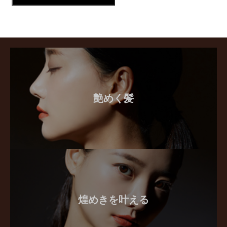
艶めく髪
煌めきを叶える