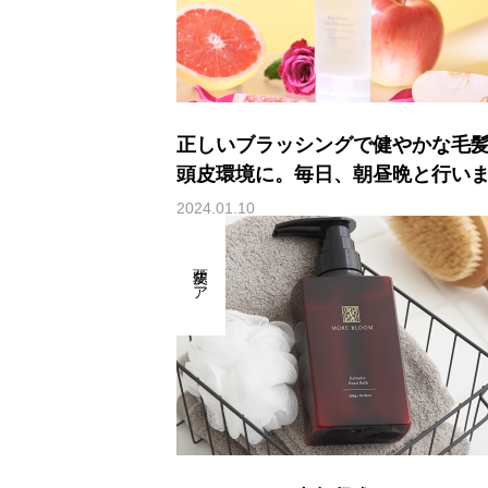
正しいブラッシングで健やかな毛
頭皮環境に。毎日、朝昼晩と行い
ょう！
2024.01.10
頭皮ケア