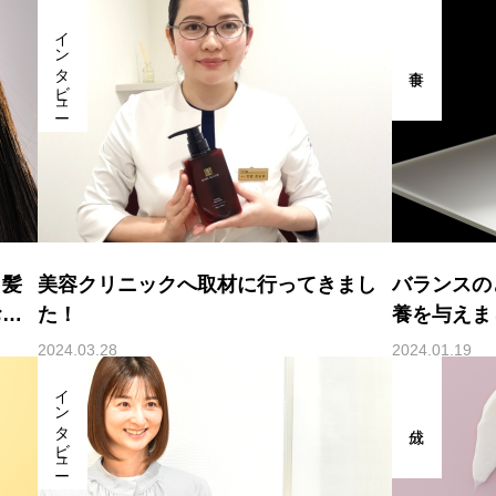
インタビュー
白髪
美容クリニックへ取材に行ってきまし
バランスの
お教
た！
養を与えま
2024.03.28
2024.01.19
インタビュー