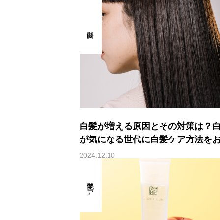
白髪が増える原因とその対策は？
が気になる世代に白髪ケア方法を
えします
2024.12.10
毛髪ケア