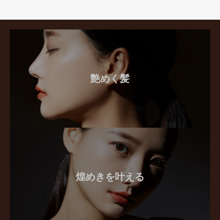
艶めく髪
煌めきを叶える